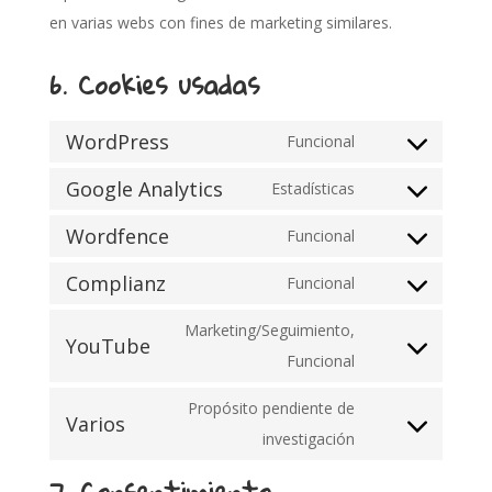
en varias webs con fines de marketing similares.
6. Cookies usadas
WordPress
Funcional
Consent
Google Analytics
to
Estadísticas
Consent
service
Wordfence
to
Funcional
wordpress
Consent
service
Complianz
to
Funcional
google-
Consent
service
analytics
to
Marketing/Seguimiento,
wordfence
YouTube
service
Consent
Funcional
complianz
to
Propósito pendiente de
Varios
service
Consent
investigación
youtube
to
7. Consentimiento